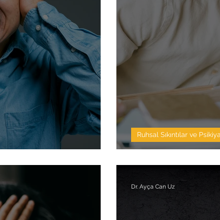
Ruhsal Sıkıntılar ve Psikiya
Gizli DEHB ile 
Dr. Ayça Can Uz