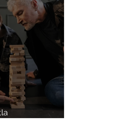
la
ve toplumu bilgilendirmek amacıyla hazırlanmıştır; sağlık hizmeti vermemektedir. Hastalıklar
fından yapılması gerekmektedir. Site içeriğinin bir şekilde tanı ve tedavi amacıyla kullanı