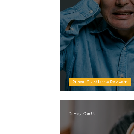
Ruhsal Sıkıntılar ve Psikiyatri
Mizofoni
Dr. Ayça Can Uz