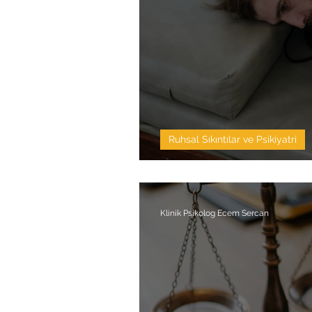
Ruhsal Sıkıntılar ve Psikiyatri
Erkeklerde Depre
Klinik Psikolog Ecem Sercan