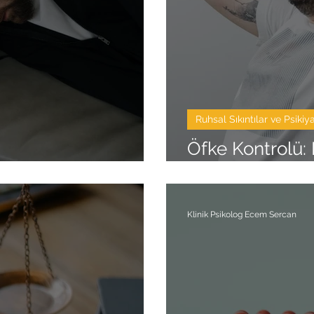
Ruhsal Sıkıntılar ve Psikiya
Öfke Kontrolü:
syon
Dönüşen Yolcu
Klinik Psikolog Ecem Sercan