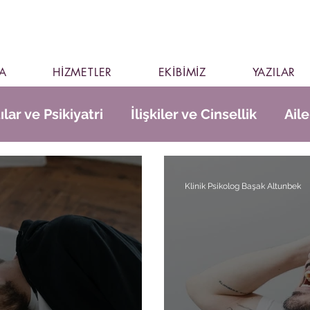
A
HİZMETLER
EKİBİMİZ
YAZILAR
ılar ve Psikiyatri
İlişkiler ve Cinsellik
Ail
Klinik Psikolog Başak Altunbek