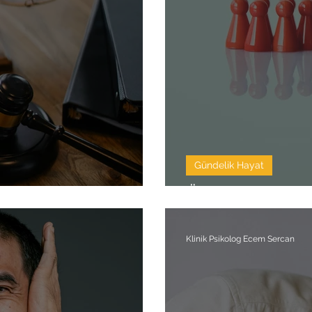
Gündelik Hayat
ışı
Ölüm Anında 
Klinik Psikolog Ecem Sercan