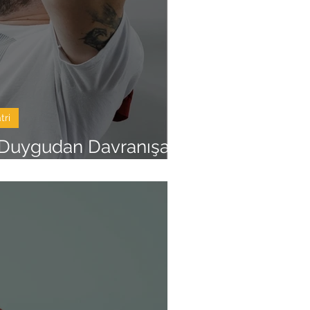
tri
 Duygudan Davranışa
luk