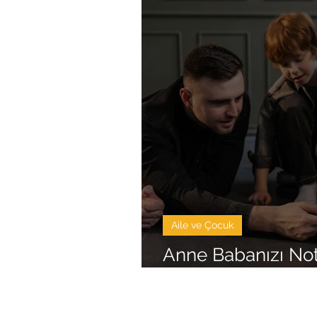
Aile ve Çocuk
Anne Babanızı Not
Değerlendirmeyin
Bu site hizmetlerimiz hakkında bilgi vermek 
Tanı ve tedavilerin mutlaka bir hekim tara