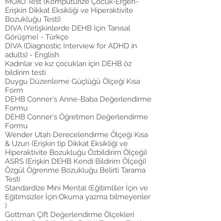
MOXO Test (Kompütürize Çocuk-Ergen-
Erişkin Dikkat Eksikliği ve Hiperaktivite
Bozukluğu Testi)
DIVA (Yetişkinlerde DEHB İçin Tanısal
Görüşme) - Türkçe
DIVA (Diagnostic Interview for ADHD in
adults) - English
Kadınlar ve kız çocukları için DEHB öz
bildirim testi
Duygu Düzenleme Güçlüğü Ölçeği Kısa
Form
DEHB Conner's Anne-Baba Değerlendirme
Formu
DEHB Conner's Öğretmen Değerlendirme
Formu
Wender Utah Derecelendirme Ölçeği Kısa
& Uzun (Erişkin tip Dikkat Eksikliği ve
Hiperaktivite Bozukluğu Özbildirim Ölçeği)
ASRS (Erişkin DEHB Kendi Bildirim Ölçeği)
Özgül Öğrenme Bozukluğu Belirti Tarama
Testi
Standardize Mini Mental (Eğitimliler İçin ve
Eğitimsizler İçin:Okuma yazma bilmeyenler
)​
Gottman Çift Değerlendirme Ölçekleri