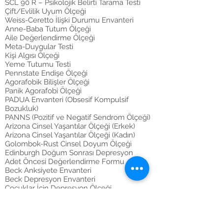
SCL 90 R – Psikolojik Belirti Tarama Testi
Çift/Evlilik Uyum Ölçeği
Weiss-Ceretto İlişki Durumu Envanteri
Anne-Baba Tutum Ölçeği
Aile Değerlendirme Ölçeği
Meta-Duygular Testi
Kişi Algısı Ölçeği
Yeme Tutumu Testi
Pennstate Endişe Ölçeği
Agorafobik Bilişler Ölçeği
Panik Agorafobi Ölçeği
PADUA Envanteri (Obsesif Kompulsif
Bozukluk)
PANNS (Pozitif ve Negatif Sendrom Ölçeği)
Arizona Cinsel Yaşantılar Ölçeği (Erkek)
Arizona Cinsel Yaşantılar Ölçeği (Kadın)
Golombok-Rust Cinsel Doyum Ölçeği
Edinburgh Doğum Sonrası Depresyon
Adet Öncesi Değerlendirme Formu
Beck Anksiyete Envanteri
Beck Depresyon Envanteri
Çocuklar İçin Depresyon Ölçeği
Çocukluk Çağı Kaygı Bozuklukları Ölçeği
Anne-Baba Formu
Mevsimsel Gidiş Değerlendirme Formu