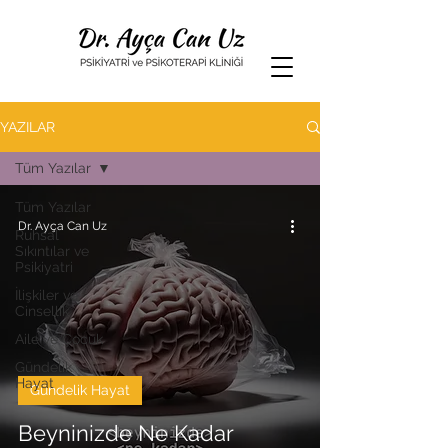
YAZILAR
Tüm Yazılar
Tüm Yazılar
Dr. Ayça Can Uz
Ruhsal
Sıkıntılar ve
Psikiyatri
İlişkiler ve
Cinsellik
Aile ve Çocuk
Gündelik
Hayat
Gündelik Hayat
Beyninizde Ne Kadar