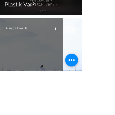
Plastik Var?
Dr. Ayça Can Uz
Ruhsal Sıkıntılar ve Psikiyatri
Yalnızlık ve Beyin
Bu site hizmetlerimiz hakkında bilgi vermek ve toplumu bilgilendirmek
amacıyla hazırlanmıştır; sağlık hizmeti vermemektedir. Hastalıklarla ilgili,
teşhis ve tedavi amaçlı kullanılamaz. Tanı ve tedavilerin mutlaka bir hekim