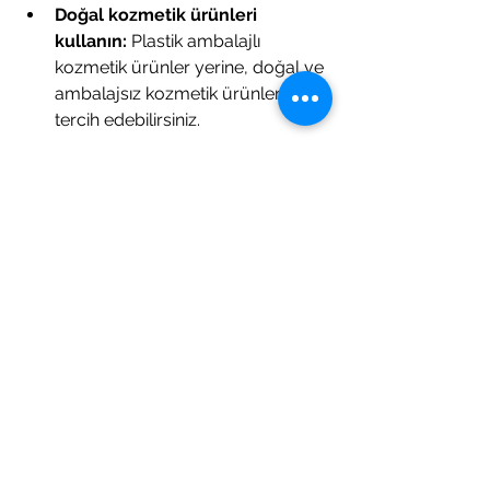
Doğal kozmetik ürünleri 
kullanın:
 Plastik ambalajlı 
kozmetik ürünler yerine, doğal ve 
ambalajsız kozmetik ürünlerini 
tercih edebilirsiniz.
Diğer alanlarda:
Doğal liflerden yapılmış tekstil 
ürünleri kullanın
:  Esas gizli 
kaynak soluduğumuz hava; 
halılardan ve diğer tekstil 
ürünlerinden gelen lifler ile plastik 
ürünlerden gelen tozu devamlı 
Son 
fark etmeden soluyoruz. 
çalışma, mikro plastik 
alımımızın belki yarısının 
sadece nefes almaktan 
kaynaklandığını buldu.