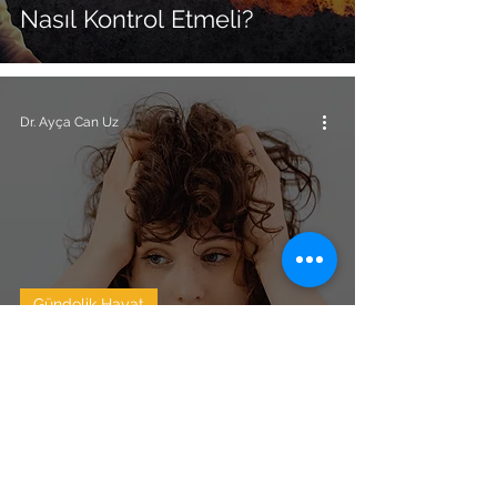
Nasıl Kontrol Etmeli?
Dr. Ayça Can Uz
Gündelik Hayat
Kaygılarından Kurtul: Yaşa
ve Serbest Bırak
Bu site hizmetlerimiz hakkında bilgi vermek ve toplumu bilgilendirmek
amacıyla hazırlanmıştır; sağlık hizmeti vermemektedir. Hastalıklarla ilgili,
teşhis ve tedavi amaçlı kullanılamaz. Tanı ve tedavilerin mutlaka bir hekim