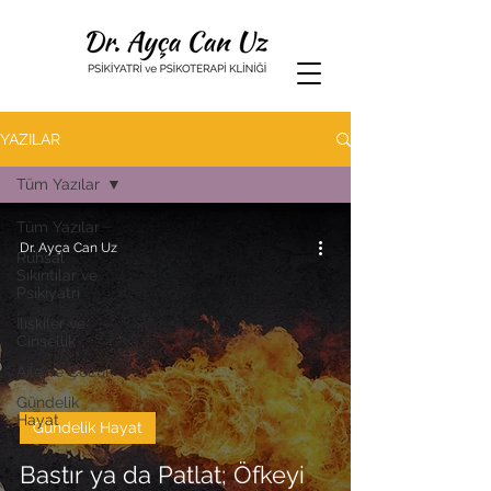
YAZILAR
Tüm Yazılar
Tüm Yazılar
Dr. Ayça Can Uz
Ruhsal
Sıkıntılar ve
Psikiyatri
İlişkiler ve
Cinsellik
Aile ve Çocuk
Gündelik
Hayat
Gündelik Hayat
Bastır ya da Patlat; Öfkeyi