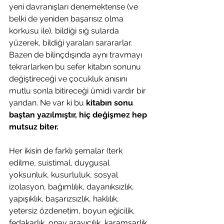
yeni davranışları denemektense (ve 
belki de yeniden başarısız olma 
korkusu ile), bildiği sığ sularda 
yüzerek, bildiği yaraları sarararlar.  
Bazen de bilinçdışında aynı travmayı 
tekrarlarken bu sefer kitabın sonunu 
değiştireceği ve çocukluk anısını 
mutlu sonla bitireceği ümidi vardır bir 
yandan. Ne var ki bu 
kitabın sonu 
baştan yazılmıştır, hiç değişmez hep 
mutsuz biter. 
Her ikisin de farklı şemalar (terk 
edilme, suistimal, duygusal 
yoksunluk, kusurluluk, sosyal 
izolasyon, bağımlılık, dayanıksızlık, 
yapışıklık, başarızsızlık, haklılık, 
yetersiz özdenetim, boyun eğicilik, 
fedakarlık, onay arayıcılık, karamsarlık, 