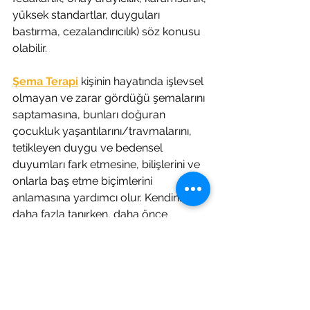
yüksek standartlar, duyguları 
bastırma, cezalandırıcılık) söz konusu 
olabilir. 
Şema Terapi
 kişinin hayatında işlevsel 
olmayan ve zarar gördüğü şemalarını 
saptamasına, bunları doğuran 
çocukluk yaşantılarını/travmalarını, 
tetikleyen duygu ve bedensel 
duyumları fark etmesine, bilişlerini ve 
onlarla baş etme biçimlerini 
anlamasına yardımcı olur. Kendini 
daha fazla tanırken, daha önce 
bilinçsizce yaptığı seçimlerinin farkına 
varır, şemalarını tetikleyen ve devam 
ettiren ilişkiler ve durumlardan kaçınır, 
iyileştirici olasılığı olan ilişkileri bilinçli 
olarak deneyimleme cesaretini 