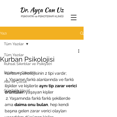
Yazı
Tüm Yazılar
Tüm Yazılar
Kurban Psikolojisi
Ruhsal Sıkıntılar ve Psikiyatri
İlişkiler ve Cinsellik
Kurban psikolojisinin 2 tipi vardır; 
 1. Yaşamın farklı alanlarında ve farklı 
Aile ve Çocuk
ilişkiler ve kişilerle 
aynı tip zarar verici 
Gündelik Hayat
örüntüler
i yaşayan kişiler
 2. Yaşamında farklı farklı şekillerde 
ama 
daima onu bulan
, hep kendi 
başına gelen zarar verici olayları 