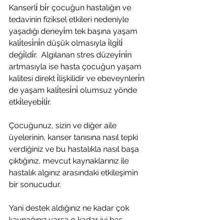
Kanserli̇ bi̇r çocuğun hastalığın ve 
tedavinin fiziksel etkileri nedeniyle 
yaşadığı deneyi̇m tek başına yaşam 
kali̇tesi̇ni̇n düşük olmasıyla i̇lgi̇li̇ 
deği̇ldi̇r.  Algılanan stres düzeyi̇ni̇n 
artmasıyla ise hasta çocuğun yaşam 
kalitesi direkt i̇lişkilidir ve ebeveynleri̇n 
de yaşam kali̇tesi̇ni̇ olumsuz yönde 
etki̇leyebi̇li̇r.
Çocuğunuz, sizin ve diğer aile 
üyelerinin, kanser tanısına nasıl tepki 
verdiğiniz ve bu hastalıkla nasıl başa 
çıktığınız, mevcut kaynaklarınız ile 
hastalık algınız arasındaki etkileşimin 
bir sonucudur. 
Yani destek aldığınız ne kadar çok 
kaynağınız varsa o kadar iyi baş 