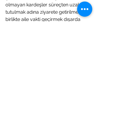
olmayan kardeşler süreçten uzak 
tutulmak adına ziyarete getirilmezler) 
birlikte aile vakti geçirmek dışarda 
hissetmesinin önüne geçebilir. Yaşam 
kalitesi açısından, kardeşlerin yaşam 
kalitesinin hastanın yaşam kalitesinden 
daha yüksek olduğu görülmüştür. 
Kardeşini sürece ufak roller ile de olsa 
dahil ederseniz ve tüm aile birlikte 
minik mutlu anlarınızı arttırabilirseniz 
kalıcı bir etkilenme gözlenmeyecektir.
Aile işlevselliği ile ilgili olarak, anneler 
tanıdan sonra aile işlevselliğini 
çocuklardan (hasta çocuk ve 
kardeşler) daha kötü (eskisine göre 
daha az yakın, daha az organize, kural 
koymak ve uygulamakta gevşek) 
olarak değerlendirmektedir. Özellikle 