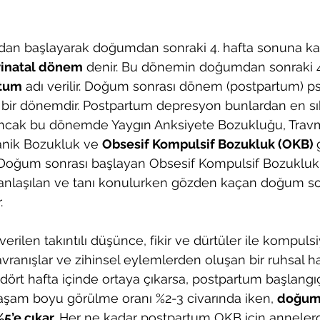
ından başlayarak doğumdan sonraki 4. hafta sonuna k
rinatal dönem
 denir. Bu dönemin doğumdan sonraki 4 
rtum
 adı verilir. Doğum sonrası dönem (postpartum) psi
kli bir dönemdir. Postpartum depresyon bunlardan en sı
. Ancak bu dönemde Yaygın Anksiyete Bozukluğu, Trav
anik Bozukluk ve 
Obsesif Kompulsif Bozukluk (OKB) 
r. Doğum sonrası başlayan Obsesif Kompulsif Bozukluk
ş anlaşılan ve tanı konulurken gözden kaçan doğum so
.
verilen takıntılı düşünce, fikir ve dürtüler ile kompuls
avranışlar ve zihinsel eylemlerden oluşan bir ruhsal hast
rt hafta içinde ortaya çıkarsa, postpartum başlangıç
 yaşam boyu görülme oranı %2-3 civarında iken, 
doğum 
’e çıkar.
 Her ne kadar postpartum OKB için annelerde