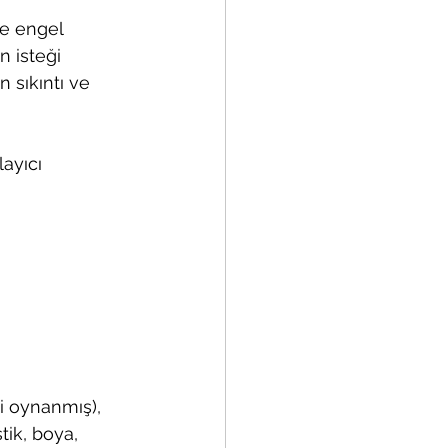
e engel 
n isteği 
n sıkıntı ve 
ayıcı 
i oynanmış), 
tik, boya, 