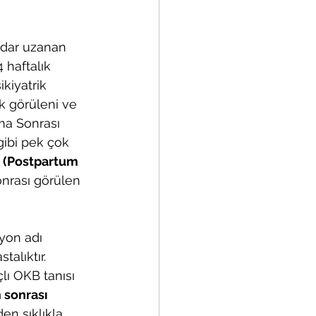
adar uzanan 
haftalık 
kiyatrik 
k görüleni ve 
ma Sonrası 
gibi pek çok 
 
(Postpartum 
nrası görülen 
iyon adı 
alıktır. 
lı OKB tanısı 
sonrası 
n sıklıkla 