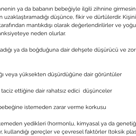
nenin ya da babanın bebeğiyle ilgili zihnine girmesin
 uzaklaştıramadığı düşünce, fikir ve dürtülerdir. Kişini
i tarafından mantıkdışı olarak değerlendirilirler ve yoğu
nksiyeteye neden olurlar.
ladığı ya da boğduğuna dair dehşete düşürücü ve zorl
tığı veya yüksekten düşürdüğüne dair görüntüler
taciz ettiğine dair rahatsız edici  düşünceler
le bebeğine istemeden zarar verme korkusu
temeden yedikleri (hormonlu, kimyasal ya da genetiğ
ar, kullandığı gereçler ve çevresel faktörler (toksik plas