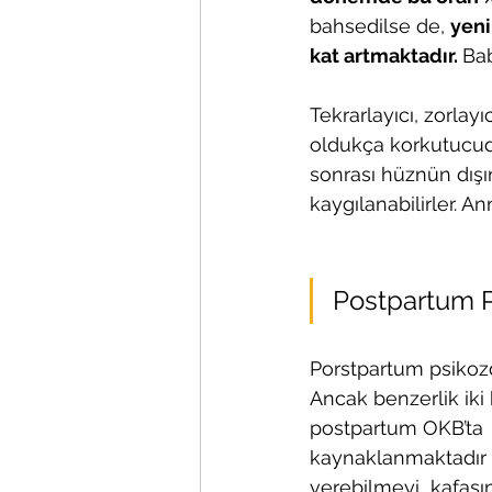
bahsedilse de, 
yeni
kat artmaktadır. 
Bab
Tekrarlayıcı, zorlay
oldukça korkutucud
sonrası hüznün dışın
kaygılanabilirler. A
Postpartum Ps
Porstpartum psikozda
Ancak benzerlik iki h
postpartum OKB’ta  b
kaynaklanmaktadır v
verebilmeyi  kafas