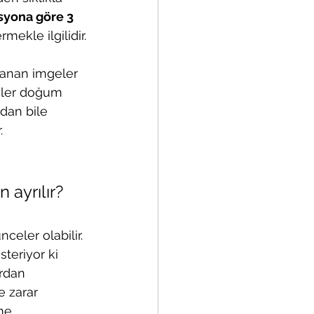
syona göre 3 
ekle ilgilidir.
nlanan imgeler 
eler doğum 
dan bile 
.
 ayrılır?
celer olabilir. 
steriyor ki 
rdan 
 zarar 
me 