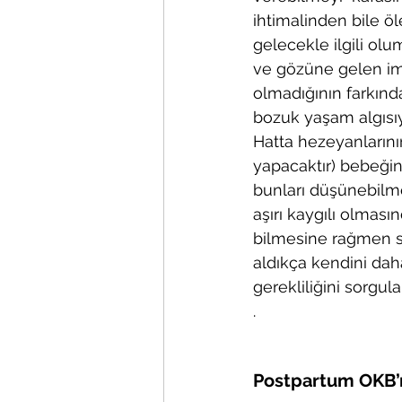
ihtimalinden bile ö
gelecekle ilgili olu
ve gözüne gelen img
olmadığının farkınd
bozuk yaşam algısıyl
Hatta hezeyanlarını
yapacaktır) bebeğini 
bunları düşünebilme
aşırı kaygılı olmas
bilmesine rağmen sı
aldıkça kendini daha
gerekliliğini sorgul
.
Postpartum OKB’nu