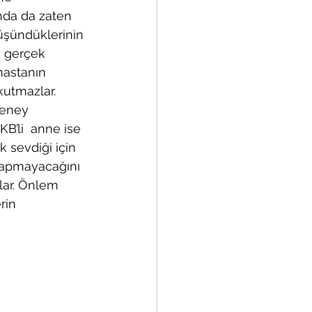
nda da zaten 
düşündüklerinin 
e gerçek 
hastanın 
kutmazlar. 
deney 
KB’li  anne ise 
 sevdiği için 
 yapmayacağını 
lar. Önlem 
rin 