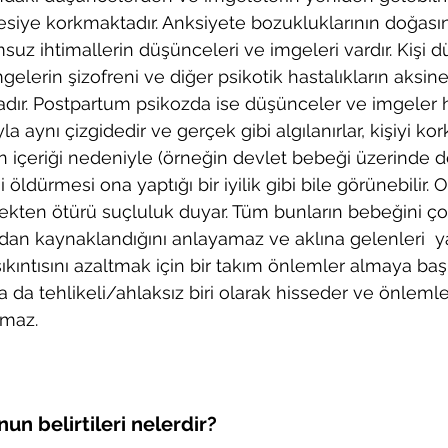
lesiye korkmaktadır. Anksiyete bozukluklarının doğası
msuz ihtimallerin düşünceleri ve imgeleri vardır. Kişi 
elerin şizofreni ve diğer psikotik hastalıkların aksin
adır. Postpartum psikozda ise düşünceler ve imgeler 
a aynı çizgidedir ve gerçek gibi algılanırlar, kişiyi kor
n içeriği nedeniyle (örneğin devlet bebeği üzerinde 
öldürmesi ona yaptığı bir iyilik gibi bile görünebilir. O
kten ötürü suçluluk duyar. Tüm bunların bebeğini çok
ından kaynaklandığını anlayamaz ve aklına gelenleri 
kıntısını azaltmak için bir takım önlemler almaya baş
 da tehlikeli/ahlaksız biri olarak hisseder ve önlemle
amaz.
n belirtileri nelerdir?