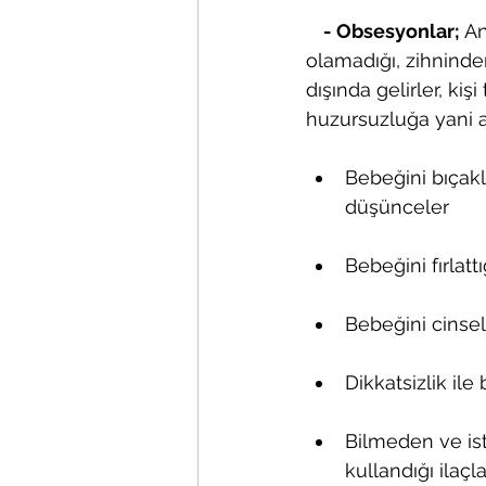
    - Obsesyonlar; 
An
olamadığı, zihninden
dışında gelirler, kiş
huzursuzluğa yani a
Bebeğini bıçak
düşünceler
Bebeğini fırlat
Bebeğini cinsel 
Dikkatsizlik i
Bilmeden ve is
kullandığı ilaçl