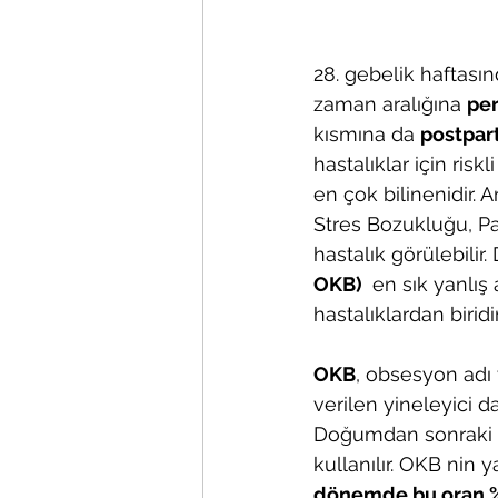
28. gebelik haftas
zaman aralığına 
pe
kısmına da 
postpa
hastalıklar için ris
en çok bilinenidir
Stres Bozukluğu, P
hastalık görülebili
OKB) 
 en sık yanlı
hastalıklardan biridir
OKB
, obsesyon adı 
verilen yineleyici d
Doğumdan sonraki dö
kullanılır. OKB nin
dönemde bu oran %5