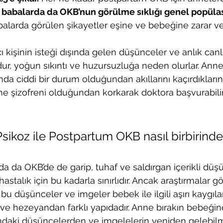
 babalarda da OKB’nun görülme sıklığı genel popüla
alarda görülen şikayetler eşine ve bebeğine zarar verm
ıcı kişinin isteği dışında gelen düşünceler ve anlık ca
ur, yoğun sıkıntı ve huzursuzluğa neden olurlar. Ann
da ciddi bir durum olduğundan akıllarını kaçırdıkların
nne şizofreni olduğundan korkarak doktora başvurabilir
ikoz ile Postpartum OKB nasıl birbirinden
 da OKB’de de garip, tuhaf ve saldırgan içerikli düşün
astalık için bu kadarla sınırlıdır. Ancak araştırmalar gö
u düşünceler ve imgeler bebek ile ilgili aşırı kaygıla
e hezeyandan farklı yapıdadır. Anne bırakın bebeğine
ındaki düşüncelerden ve imgelelerin yeniden gelebil