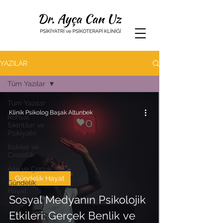
YAZILAR
Tüm Yazılar
Tüm Yazılar
Klinik Psikolog Başak Altunbek
Ruhsal
Sıkıntılar ve
Psikiyatri
İlişkiler ve
Cinsellik
Aile ve Çocuk
Gündelik Hayat
Gündelik
Hayat
Sosyal Medyanın Psikolojik
Etkileri: Gerçek Benlik ve