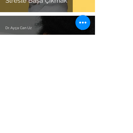
Stresle Başa Çıkmak
Dr. Ayça Can Uz
Ruhsal Sıkıntılar ve Psikiyatri
Ev yapımı doğal uyku ilacı
Dr. Ayça Can Uz