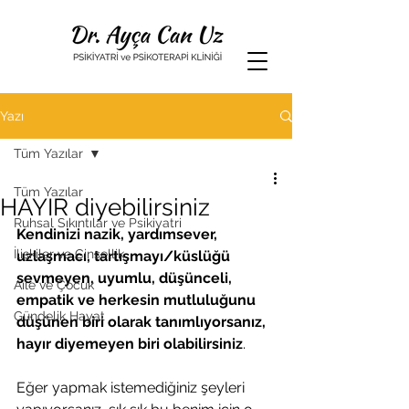
Yazı
Tüm Yazılar
Tüm Yazılar
HAYIR diyebilirsiniz
Ruhsal Sıkıntılar ve Psikiyatri
Kendinizi nazik, yardımsever, 
İlişkiler ve Cinsellik
uzlaşmacı, tartışmayı/küslüğü 
sevmeyen, uyumlu, düşünceli, 
Aile ve Çocuk
empatik ve herkesin mutluluğunu 
Gündelik Hayat
düşünen biri olarak tanımlıyorsanız, 
hayır diyemeyen biri olabilirsiniz
.
Eğer yapmak istemediğiniz şeyleri 