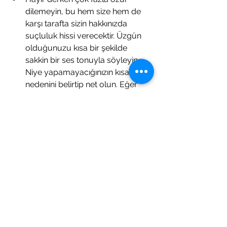
dilemeyin, bu hem size hem de 
karşı tarafta sizin hakkınızda 
suçluluk hissi verecektir. Üzgün 
olduğunuzu kısa bir şekilde 
sakkin bir ses tonuyla söyleyin. 
Niye yapamayacığınızın kısaca 
nedenini belirtip net olun. Eğer 
çok ısrarcı bir tip değise daha etlili 
olmak için göz kontağı kurun. 
Israrcı biriyse bir süre gözünüzü 
kaçırabilirsiniz. Mutsuz olmak 
sozsuza kadar sürecek bir duygu 
değil. Merak etmeyin daha önce 
de mutsuz oldular ya da en 
azından öğrenmek zorundalar. 
Ona hayır diyen başkaları da 
olacak. 