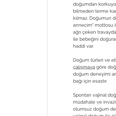
doğumdan korkuyor o
bilmeden terme kada
kılmaz. Doğumun doğ
annecim" mottosu il
ağrı çeken travayd
ile bebeğini doğura
haddi var.
Doğum türleri ve eb
çalışmaya
 göre doğ
doğum deneyimi ara
bağı için esastır.
Spontan vajinal doğ
müdahale ve invazif
olumsuz doğum den
vajinal doğum ile o