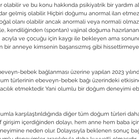
labilir ve bu konu hakkında psikiyatrik bir yardım al
r gelmiş olabilir. Hiçbiri doğumu anormal ilan etmez
al olanı olabilir ancak anormali veya normali olmaz. 
e, kendiliğinden (spontan) vajinal doğuma hazırlanan,
a acıyla ve çocuğu için kaygı ile bekleyen ama sonun
n bir anneye kimsenin başarısızmış gibi hissettirmeye
eveyn-bebek bağlanması üzerine yapılan 2023 yılında
um türlerinin ebeveyn-bebek bağı üzerindeki etkisin
cılık etmektedir. Yani olumlu bir doğum deneyimi 
umla karşılaştırıldığında diğer tüm doğum türleri daha
 girişim içerdiğinden dolayı, hem anne hem baba için
eyimine neden olur. Dolayısıyla beklenen sonuç ba
lumlu deneyimler aracılığıyla daha kuvvetli olmasıdır.