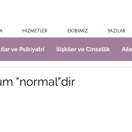
A
HİZMETLER
EKİBİMİZ
YAZILAR
ılar ve Psikiyatri
İlişkiler ve Cinsellik
Ail
m "normal"dir