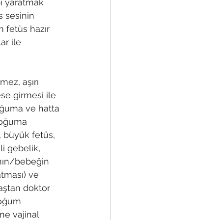
ı yaratmak 
s sesinin 
 fetüs hazır 
ar ile 
mez, aşırı 
e girmesi ile 
oğuma ve hatta 
doğuma 
, büyük fetüs,  
li gebelik, 
anın/bebeğin 
tması) ve 
aştan doktor 
doğum 
ne vajinal 