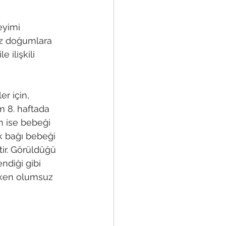
eyimi 
ız doğumlara 
ilişkili 
r için, 
 8. haftada 
n ise bebeği 
 bağı bebeği 
ir. Görüldüğü 
diği gibi 
tken olumsuz 