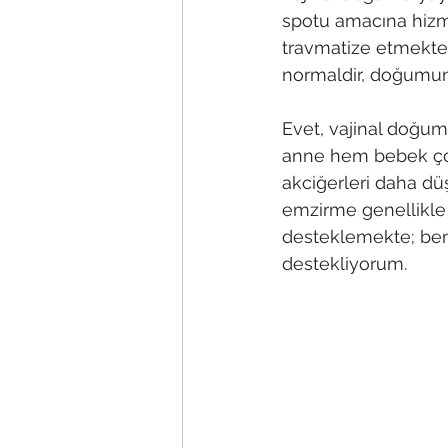
spotu amacına hizme
travmatize etmekte
normaldir, doğumun
Evet, vajinal doğum
anne hem bebek çoğ
akciğerleri daha düş
emzirme genellikle
desteklemekte; ben
destekliyorum.