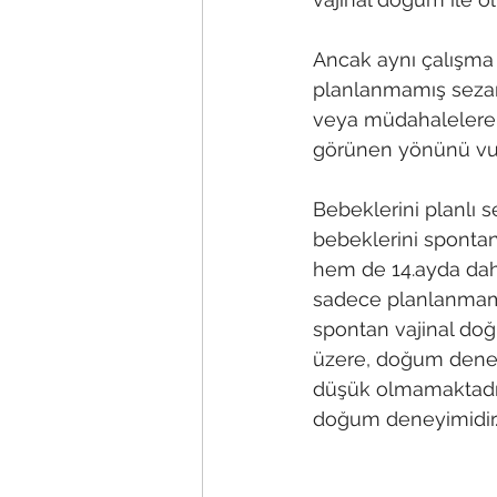
Ancak aynı çalışma 
planlanmamış sezar
veya müdahalelere k
görünen yönünü vur
Bebeklerini planlı 
bebeklerini sponta
hem de 14.ayda daha
sadece planlanmamı
spontan vajinal doğu
üzere, doğum deney
düşük olmamaktadır
doğum deneyimidir