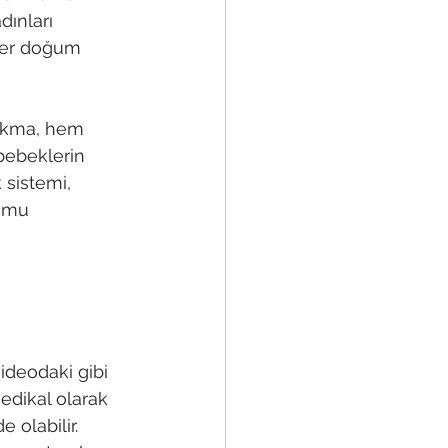
ınları 
Her doğum 
alkma, hem 
ebeklerin 
 sistemi, 
umu 
 
ideodaki gibi 
edikal olarak 
 olabilir. 