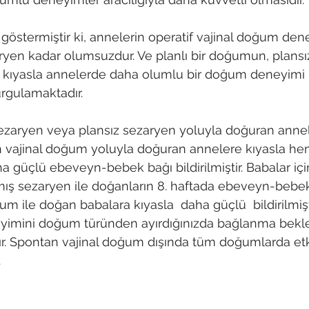
göstermiştir ki, annelerin operatif vajinal doğum den
yen kadar olumsuzdur. Ve planlı bir doğumun, plans
ıyasla annelerde daha olumlu bir doğum deneyimi ile 
gulamaktadır. 
sezaryen veya plansız sezaryen yoluyla doğuran annele
n vajinal doğum yoluyla doğuran annelere kıyasla hem
 güçlü ebeveyn-bebek bağı bildirilmiştir. Babalar içi
ş sezaryen ile doğanların 8. haftada ebeveyn-bebek
m ile doğan babalara kıyasla  daha güçlü  bildirilmişt
imini doğum türünden ayırdığınızda bağlanma beklen
. Spontan vajinal doğum dışında tüm doğumlarda e
.