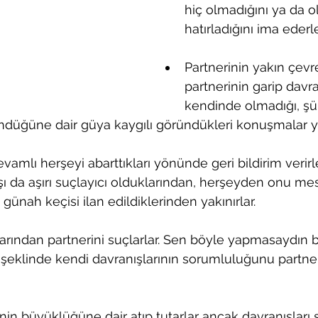
hiç olmadığını ya da ol
hatırladığını ima ederle
Partnerinin yakın çevr
partnerinin garip davra
kendinde olmadığı, şü
ndüğüne dair güya kaygılı göründükleri konuşmalar y
vamlı herşeyi abarttıkları yönünde geri bildirim verirl
şı da aşırı suçlayıcı olduklarından, herşeyden onu me
, günah keçisi ilan edildiklerinden yakınırlar.
arından partnerini suçlarlar. Sen böyle yapmasaydın 
eklinde kendi davranışlarının sorumluluğunu partner
nin büyüklüğüne dair atıp tutarlar ancak davranışları s