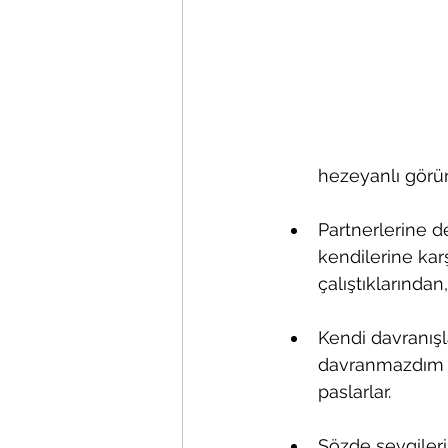
hezeyanlı görü
Partnerlerine de
kendilerine kar
çalıştıklarından
Kendi davranışl
davranmazdım ş
paslarlar.
Sözde sevgileri