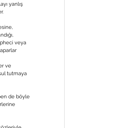
ayı yanlış 
r.
esine, 
ndığı, 
pheci veya 
aparlar
er ve 
sul tutmaya 
ben de böyle 
lerine 
özleriyle 