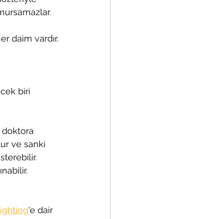
umursamazlar.
her daim vardır.
cek biri 
 doktora 
ur ve sanki 
erebilir. 
abilir.
ighting
'e dair 