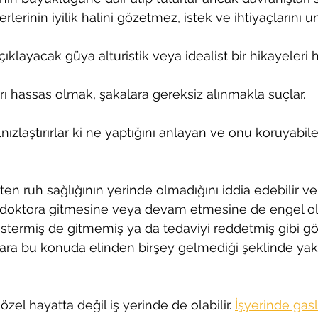
lerinin iyilik halini gözetmez, istek ve ihtiyaçlarını 
çıklayacak güya alturistik veya idealist bir hikayeleri 
ırı hassas olmak, şakalara gereksiz alınmakla suçlar.
lnızlaştırırlar ki ne yaptığını anlayan ve onu koruyabile
n ruh sağlığının yerinde olmadığını iddia edebilir ve
a doktora gitmesine veya devam etmesine de engel ol
östermiş de gitmemiş ya da tedaviyi reddetmiş gibi göst
ara bu konuda elinden birşey gelmediği şeklinde yakın
zel hayatta değil iş yerinde de olabilir. 
İşyerinde gasl