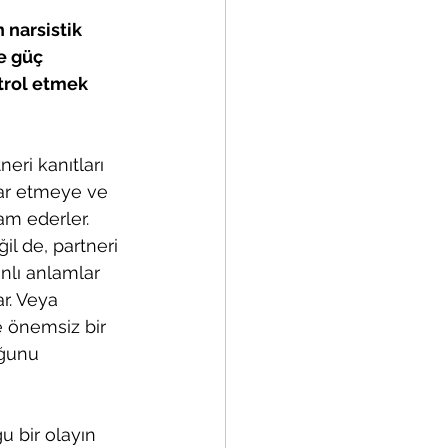
 narsistik 
e güç 
rol etmek 
eri kanıtları 
kar etmeye ve 
m ederler. 
il de, partneri 
nlı anlamlar 
ar. Veya 
e önemsiz bir 
ğunu 
u bir olayın 