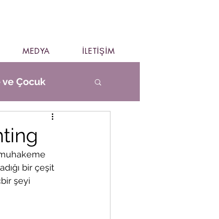
MEDYA
İLETİŞİM
e ve Çocuk
hting
ve muhakeme 
ığı bir çeşit 
bir şeyi 