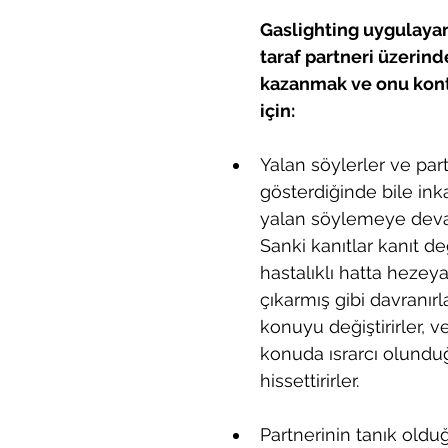
Gaslighting uygulayan
taraf partneri üzerind
kazanmak ve onu kont
için:
Yalan söylerler ve partn
gösterdiğinde bile in
yalan söylemeye deva
Sanki kanıtlar kanıt değ
hastalıklı hatta hezeya
çıkarmış gibi davranırl
konuyu değiştirirler, v
konuda ısrarcı olundu
hissettirirler.
Partnerinin tanık olduğ