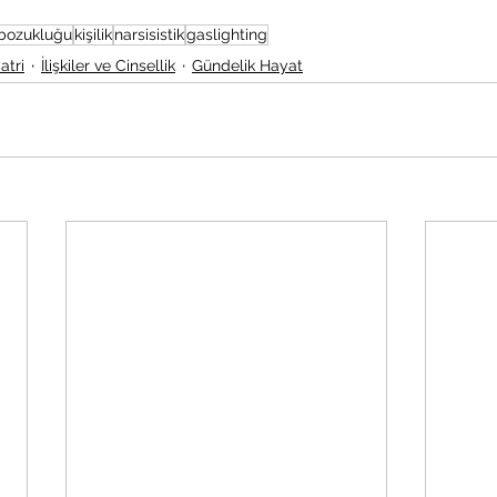
k bozukluğu
kişilik
narsisistik
gaslighting
atri
İlişkiler ve Cinsellik
Gündelik Hayat