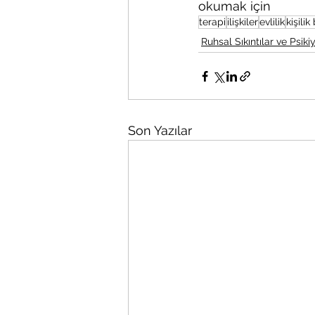
okumak için
terapi
ilişkiler
evlilik
kişili
Ruhsal Sıkıntılar ve Psikiy
Son Yazılar