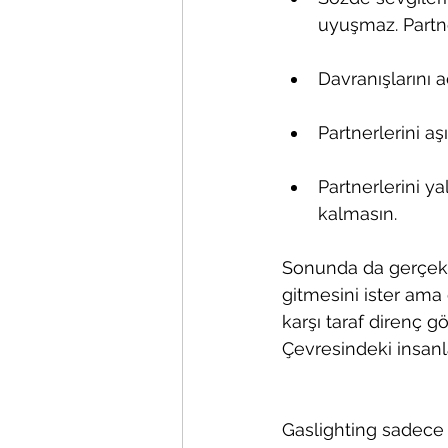
uyuşmaz. Partner
Davranışlarını a
Partnerlerini aş
Partnerlerini ya
kalmasın.
Sonunda da gerçekte
gitmesini ister am
karşı taraf direnç g
Çevresindeki insanl
Gaslighting sadece ö