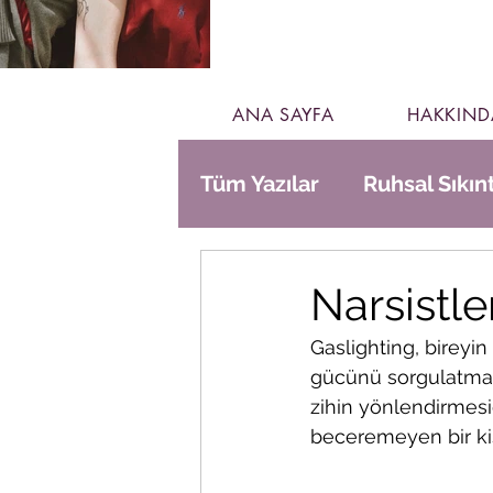
ANA SAYFA
HAKKIND
Tüm Yazılar
Ruhsal Sıkınt
Gündelik Hayat
Narsistle
Gaslighting, bireyi
gücünü sorgulatmaya
zihin yönlendirmesid
beceremeyen bir kiş