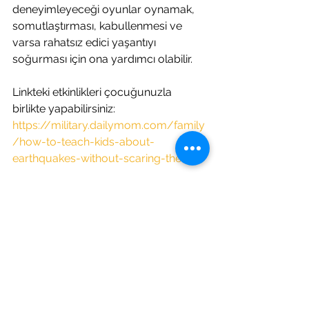
deneyimleyeceği oyunlar oynamak, 
somutlaştırması, kabullenmesi ve 
varsa rahatsız edici yaşantıyı 
soğurması için ona yardımcı olabilir. 
Linkteki etkinlikleri çocuğunuzla 
birlikte yapabilirsiniz:
https://military.dailymom.com/family
/how-to-teach-kids-about-
earthquakes-without-scaring-them/
Linkteki kitapları çocuğunuza 
okuyabilirsiniz:
chrome-
extension://efaidnbmnnnibpcajpcglcl
efindmkaj/https://www.aacap.org/Ap
p_Themes/AACAP/Docs/resource_c
enters/disaster/resource_group/res
ources/children/trinka_sam_the_day