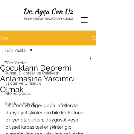
Yazı
Tüm Yazılar
Tüm Yazılar
Çocukların Depremi
Ruhsal Sıkıntılar ve Psikiyatri
Anlamasına Yardımcı
İlişkiler ve Cinsellik
Olmak
Aile ve Çocuk
Gündelik Hayat
Deprem ve diğer doğal afetlerde 
dünya yetişkinler için bile korkutucu 
bir yer olabilirken, duygusal veya 
bilişsel kapasitesi erişkinler gibi 