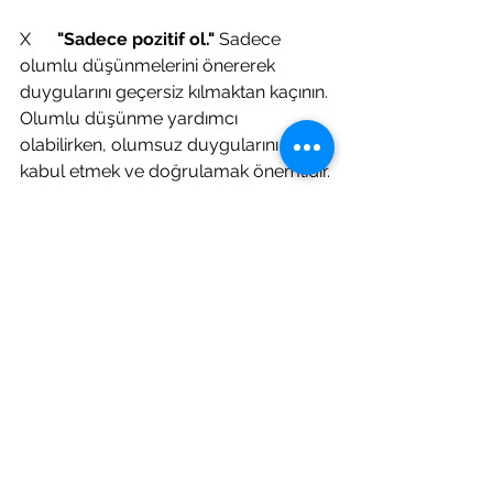
X      
"Sadece pozitif ol."
 Sadece 
olumlu düşünmelerini önererek 
duygularını geçersiz kılmaktan kaçının. 
Olumlu düşünme yardımcı 
olabilirken, olumsuz duygularını da 
kabul etmek ve doğrulamak önemlidir.
Psikolojik açıdan bakıldığında, bir 
depremden sağ çıkmak; kaygı, korku 