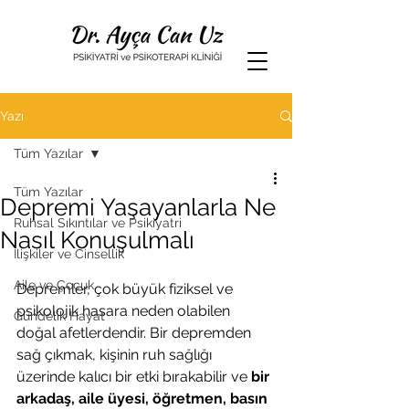
Yazı
Tüm Yazılar
Tüm Yazılar
Depremi Yaşayanlarla Ne
Ruhsal Sıkıntılar ve Psikiyatri
Nasıl Konuşulmalı
İlişkiler ve Cinsellik
Aile ve Çocuk
Depremler, çok büyük fiziksel ve 
psikolojik hasara neden olabilen 
Gündelik Hayat
doğal afetlerdendir. Bir depremden 
sağ çıkmak, kişinin ruh sağlığı 
üzerinde kalıcı bir etki bırakabilir ve 
bir 
arkadaş, aile üyesi, öğretmen, basın 