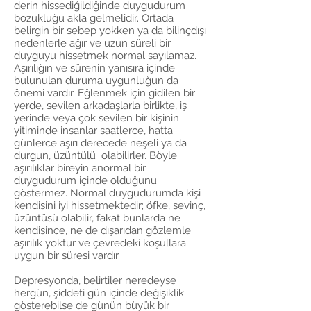
derin hissediğildiğinde duygudurum
bozukluğu akla gelmelidir. Ortada
belirgin bir sebep yokken ya da bilinçdışı
nedenlerle ağır ve uzun süreli bir
duyguyu hissetmek normal sayılamaz.
Aşırılığın ve sürenin yanısıra içinde
bulunulan duruma uygunluğun da
önemi vardır. Eğlenmek için gidilen bir
yerde, sevilen arkadaşlarla birlikte, iş
yerinde veya çok sevilen bir kişinin
yitiminde insanlar saatlerce, hatta
günlerce aşırı derecede neşeli ya da
durgun, üzüntülü olabilirler. Böyle
aşırılıklar bireyin anormal bir
duygudurum içinde olduğunu
göstermez. Normal duygudurumda kişi
kendisini iyi hissetmektedir; öfke, sevinç,
üzüntüsü olabilir, fakat bunlarda ne
kendisince, ne de dışarıdan gözlemle
aşırılık yoktur ve çevredeki koşullara
uygun bir süresi vardır.
Depresyonda, belirtiler neredeyse
hergün, şiddeti gün içinde değişiklik
gösterebilse de günün büyük bir