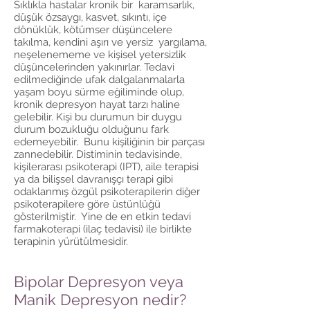
Sıklıkla hastalar kronik bir karamsarlık,
düşük özsaygı, kasvet, sıkıntı, içe
dönüklük, kötümser düşüncelere
takılma, kendini aşırı ve yersiz yargılama,
neşelenememe ve kişisel yetersizlik
düşüncelerinden yakınırlar. Tedavi
edilmediğinde ufak dalgalanmalarla
yaşam boyu sürme eğiliminde olup,
kronik depresyon hayat tarzı haline
gelebilir. Kişi bu durumun bir duygu
durum bozukluğu olduğunu fark
edemeyebilir. Bunu kişiliğinin bir parçası
zannedebilir. Distiminin tedavisinde,
kişilerarası psikoterapi (IPT), aile terapisi
ya da bilişsel davranışçı terapi gibi
odaklanmış özgül psikoterapilerin diğer
psikoterapilere göre üstünlüğü
gösterilmiştir. Yine de en etkin tedavi
farmakoterapi (ilaç tedavisi) ile birlikte
terapinin yürütülmesidir.
Bipolar Depresyon veya
Manik Depresyon nedir?