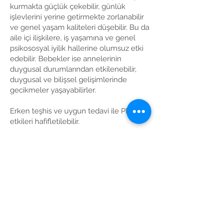
kurmakta güçlük çekebilir, günlük
işlevlerini yerine getirmekte zorlanabilir
ve genel yaşam kaliteleri düşebilir. Bu da
aile içi ilişkilere, iş yaşamına ve genel
psikososyal iyilik hallerine olumsuz etki
edebilir. Bebekler ise annelerinin
duygusal durumlarından etkilenebilir,
duygusal ve bilişsel gelişimlerinde
gecikmeler yaşayabilirler.
Erken teşhis ve uygun tedavi ile PPD'nin
etkileri hafifletilebilir.
Postpartum depresyon ile ilgili
daha ayrıntılı bilgi almak için
tıklayınız..
Menopozal Depresyon
nedir?