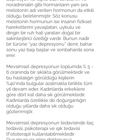
noradrenalin gibi hormanların yanı sıra
melotonin adı verilen hormonun da etkili
olduğu belirlenmiştir. Söz konusu
meletonin hormunun ise insanın fiziksel
hareketlerini yavaşlatan, uykulu ve
dingin bir ruh hali yaratan doğal bir
sakinleştirici özelliği vardır. Bunun nadir
bir türüne “yaz depresyonu” denir, bahar
sonu yaz başı başlar ve sonbaharda sona
erer.
Mevsimsel depresyonun toplumda % 5 -
6 oranında bir sıklıkta görülmektedir ve
bu hastalığın görüldüğü kişilerin
%40’ında bulgular azalmakla birlikte tüm
yıl devam eder. Kadınlarda erkeklere
göre dört kat daha sık görülmektedir.
Kadınlarda özellikle de doğurganlığın
olduğu yıllarda daha sık olduğu
gözlenmiştir.
Mevsimsel depresyonun tedavisinde ilaç
tedavisi, psikoterapi ve ışık tedavisi
(Fototerapi) kullanılabilmektedir.
Durumunuza göre doktorunuz