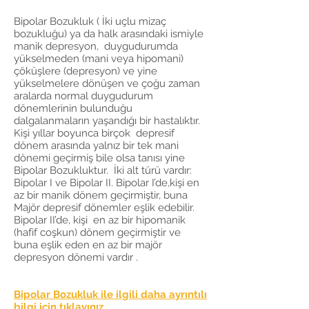
Bipolar Bozukluk ( İki uçlu mizaç
bozukluğu) ya da halk arasındaki ismiyle
manik depresyon, duygudurumda
yükselmeden (mani veya hipomani)
çöküşlere (depresyon) ve yine
yükselmelere dönüşen ve çoğu zaman
aralarda normal duygudurum
dönemlerinin bulunduğu
dalgalanmaların yaşandığı bir hastalıktır.
Kişi yıllar boyunca birçok depresif
dönem arasında yalnız bir tek mani
dönemi geçirmiş bile olsa tanısı yine
Bipolar Bozukluktur. İki alt türü vardır:
Bipolar I ve Bipolar II. Bipolar I’de,kişi en
az bir manik dönem geçirmiştir, buna
Majör depresif dönemler eşlik edebilir.
Bipolar II’de, kişi en az bir hipomanik
(hafif coşkun) dönem geçirmiştir ve
buna eşlik eden en az bir majör
depresyon dönemi vardır .
Bipolar Bozukluk ile ilgili daha ayrıntılı
bilgi için tıklayınız..