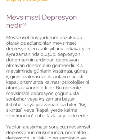
Mevsimsel Depresyon
nedir?
Mevsimsel duygudurum bozukluğu
olarak da adlandırılan mevsimsel
depresyon, en az iki yıl arka arkaya, yılın
aynı zamanında oluşup, depresyon
dönemlerinin ardından depresyon
olmayan dönemlerin gelmesidir. Kış
mevsiminde günlerin kısalması, güneş
ışığının azalması ve insanların sürekli
kapalı ortamlarda kalması psikolojilerini
olumsuz yönde etkiler. Bu nedenle
mevsimsel depresyon çoğunlukla
sonbahar veya kış zamanı başlar,
ilkbahar veya yaz zamanı da biter. “Kış
sıkıntısı” veya “kapalı yerde kalma
sıkıntısından” daha fazla şey ifade eder.
Yapılan araştırmalar sonucu, mevsimsel
depresyonun oluşumunda, normalde
depresyon ile ilişkili olan serotonin ve