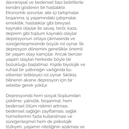
davranışsal ve bedensel bazı belirtilerle
kendini gösteren bir hastalıktır.
Ekonomik sorunlar, aile içi tartışmalar,
boşanma, iş yaşamındaki çatışmalar,
emeklilik, hastalıklar gibi bireysel
kaynaklı olaylar ile savaş, terör, kaza,
deprem gibi toplum kaynaklı olaylar
depresyonun ortaya çıkmasında ve
süreğenleşmesinde büyük rol oynar. İlk
depresyon dönemini genellikle önemli
bir yaşam olayı kamçılar. Ancak benzer
yaşam olayları herkeste böyle bir
bozukluğu başlatmaz. Kişide biyolojik ve
ruhsal bir yatkınlığın varlığında bu
etkenler tetikleyici rol oynar. Sıklıkla
bilinenin aksine depresyon için bir
sebebe gerek yoktur.
Depresyonda hem sosyal (toplumdan
çekilme, yalnızlık, boşanma), hem
bedensel (ölüm riskinin artması,
bedensel sağlığın zayıflaması, sağlık
hizmetlerinin fazla kullanılması ve
süreğenleşme) hem de psikolojik
(özkıyım, yaşamın niteliğinin azalması ve