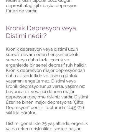
tedavisi olan bipolar bozukluğun
depresif atağı gibi başka depresyon
türleri de vardır.
Kronik Depresyon veya
Distimi nedir?
Kronik depresyon veya distimi uzun
süredir devam eden ( erişkinlerde iki
sene veya daha fazla, çocuk ve
ergenlerde bir sene) depresif ruh halidir.
Kronik depresyon majör depresyondan
daha az şiddetlidir ve kişinin günlük
yaşamını engellemez. Distimi veya
kronik depresyonunuz varsa, yaşamınız
boyunca bir veya iki dönem majör
depresyon geçirme riskiniz vardır. Distimi
üzerine binen major depresyona "Çifte
Depresyon" denilir. Toplumda %4,5-%6
sıklıkta görülür.
Distimi genellikle 25 yaş altında, ergenlik
ya da erken erişkinlikte sinsice başlar.