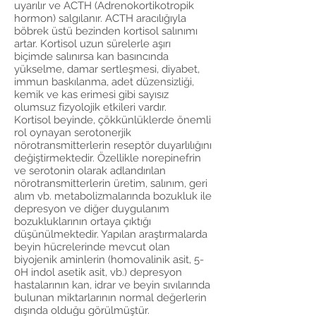
uyarılır ve ACTH (Adrenokortikotropik
hormon) salgılanır. ACTH aracılığıyla
böbrek üstü bezinden kortisol salınımı
artar. Kortisol uzun sürelerle aşırı
biçimde salınırsa kan basıncında
yükselme, damar sertleşmesi, diyabet,
immun baskılanma, adet düzensizliği,
kemik ve kas erimesi gibi sayısız
olumsuz fizyolojik etkileri vardır.
Kortisol beyinde, çökkünlüklerde önemli
rol oynayan serotonerjik
nörotransmitterlerin reseptör duyarlılığını
değiştirmektedir. Özellikle norepinefrin
ve serotonin olarak adlandırılan
nörotransmitterlerin üretim, salınım, geri
alım vb. metabolizmalarında bozukluk ile
depresyon ve diğer duygulanım
bozukluklarının ortaya çıktığı
düşünülmektedir. Yapılan araştırmalarda
beyin hücrelerinde mevcut olan
biyojenik aminlerin (homovalinik asit, 5-
0H indol asetik asit, vb.) depresyon
hastalarının kan, idrar ve beyin sıvılarında
bulunan miktarlarının normal değerlerin
dışında olduğu görülmüştür.