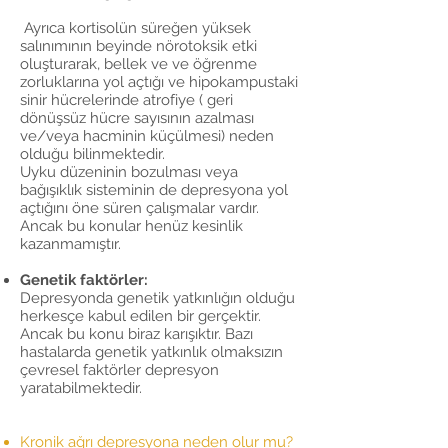
Ayrıca kortisolün süreğen yüksek
salınımının beyinde nörotoksik etki
oluşturarak, bellek ve ve öğrenme
zorluklarına yol açtığı ve hipokampustaki
sinir hücrelerinde atrofiye ( geri
dönüşsüz hücre sayısının azalması
ve/veya hacminin küçülmesi) neden
olduğu bilinmektedir.
Uyku düzeninin bozulması veya
bağışıklık sisteminin de depresyona yol
açtığını öne süren çalışmalar vardır.
Ancak bu konular henüz kesinlik
kazanmamıştır.
Genetik faktörler:
Depresyonda genetik yatkınlığın olduğu
herkesçe kabul edilen bir gerçektir.
Ancak bu konu biraz karışıktır. Bazı
hastalarda genetik yatkınlık olmaksızın
çevresel faktörler depresyon
yaratabilmektedir.
Kronik ağrı depresyona neden olur mu?