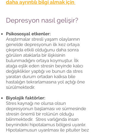
daha ayrıntılı bilgi almak için
Depresyon nasıl gelişir?
Psikososyal etkenler:
Araştırmalar stresli yaşam olaylarının
genelde depresyonun ilk kez ortaya
çıkışında etkili olduğunu daha sonra
görülen ataklarla bir ilişkisinin
bulunmadığını ortaya koymuştur. İlk
atağa eşlik eden stresin beyinde kalıcı
değişiklikler yaptığı ve bunun da stres
yaratan durum ortadan kalksa bile
hastalığın tekrarlamasına yol açtığı öne
sürülmektedir.
Biyolojik faktörler:
Stres kaynağı ne olursa olsun
depresyonun başlaması ve sürmesinde
stresin önemli bir rolünün olduğu
bilinmektedir. Stres varlığında insan
beynindeki hipotalamus bölgesi uyarılır.
Hipotalamusun uyarılması ile pituiter bez